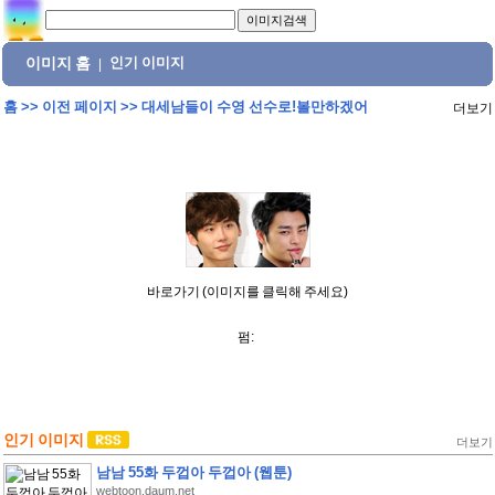
이미지 홈
인기 이미지
|
홈
>>
이전 페이지
>>
대세남들이 수영 선수로!볼만하겠어
더보기
바로가기 (이미지를 클릭해 주세요)
펌:
인기 이미지
더보기
남남 55화 두껍아 두껍아 (웹툰)
webtoon.daum.net