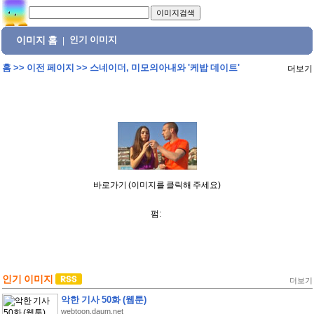
이미지 홈
인기 이미지
|
홈
>>
이전 페이지
>>
스네이더, 미모의아내와 '케밥 데이트'
더보기
바로가기 (이미지를 클릭해 주세요)
펌:
인기 이미지
더보기
악한 기사 50화 (웹툰)
webtoon.daum.net