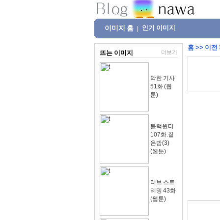
이미지 홈
인기 이미지
|
홈
>>
이전
뜨는 이미지
더보기
악한 기사
51화 (웹
툰)
블랙윈터
107화.짙
은밤(3)
(웹툰)
러브 스트
리밍 43화
(웹툰)