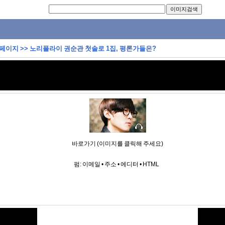
 페이지
>>
노리플라이 권순관 첫솔로 1집, 평론가들은?
바로가기 (이미지를 클릭해 주세요)
펌:
이메일
•
주소
•
에디터
•
HTML