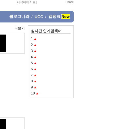
시작페이지로
|
블로그나와
앱랭크
New
/
UCC
/
더보기
실시간 인기검색어
1
▲
2
▲
3
▲
4
▲
5
▲
6
▲
7
▲
8
▲
9
▲
10
▲