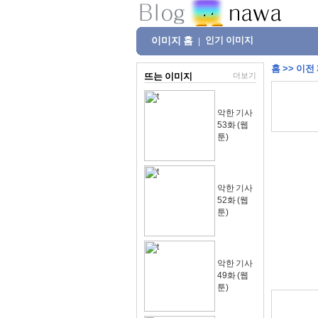
이미지 홈
인기 이미지
|
홈
>>
이전
뜨는 이미지
더보기
악한 기사
53화 (웹
툰)
악한 기사
52화 (웹
툰)
악한 기사
49화 (웹
툰)