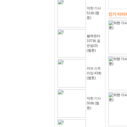
악한 기사
51화 (웹
인기 이미
툰)
블랙윈터
107화.짙
은밤(3)
(웹툰)
러브 스트
리밍 43화
(웹툰)
악한 기사
50화 (웹
툰)