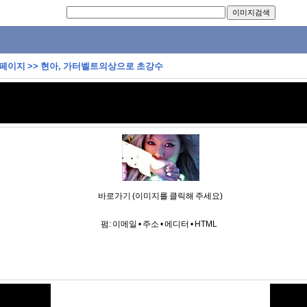
 페이지
>>
현아, 가터벨트의상으로 초강수
바로가기 (이미지를 클릭해 주세요)
펌:
이메일
•
주소
•
에디터
•
HTML