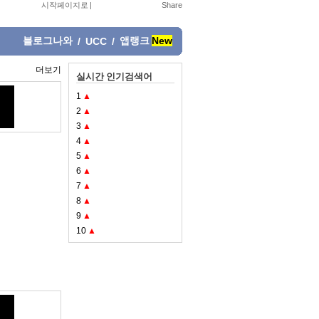
시작페이지로
|
블로그나와
앱랭크
New
/
UCC
/
더보기
실시간 인기검색어
1
▲
2
▲
3
▲
4
▲
5
▲
6
▲
7
▲
8
▲
9
▲
10
▲