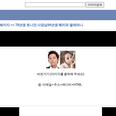
 페이지
>>
78년생 토니안 사장님94년생 혜리와 열애라니
바로가기 (이미지를 클릭해 주세요)
펌:
이메일
•
주소
•
에디터
•
HTML