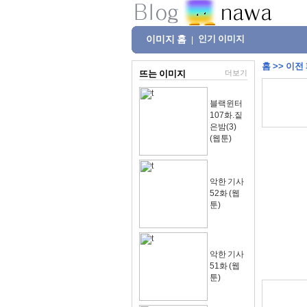
이미지 홈
인기 이미지
|
홈
>>
이전
뜨는 이미지
더보기
블랙윈터
107화.짙
은밤(3)
(웹툰)
악한 기사
52화 (웹
툰)
악한 기사
51화 (웹
툰)