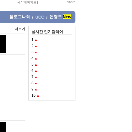
시작페이지로
|
블로그나와
앱랭크
New
/
UCC
/
더보기
실시간 인기검색어
1
▲
2
▲
3
▲
4
▲
5
▲
6
▲
7
▲
8
▲
9
▲
10
▲