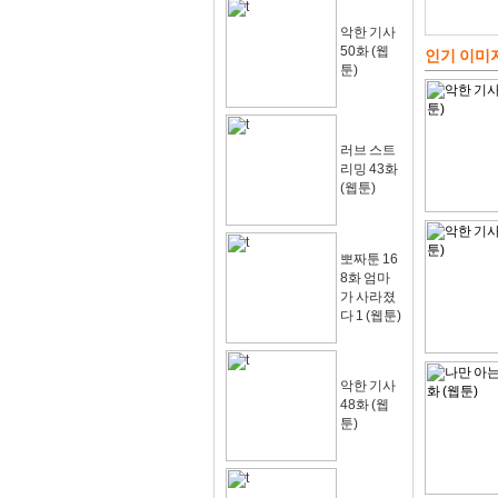
악한 기사
50화 (웹
인기 이미
툰)
러브 스트
리밍 43화
(웹툰)
뽀짜툰 16
8화 엄마
가 사라졌
다 1 (웹툰)
악한 기사
48화 (웹
툰)