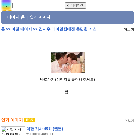
이미지 홈
인기 이미지
|
홈
>>
이전 페이지
>>
김지우·레이먼킴애정 충만한 키스
더보기
바로가기 (이미지를 클릭해 주세요)
펌:
인기 이미지
더보기
악한 기사 48화 (웹툰)
webtoon.daum.net