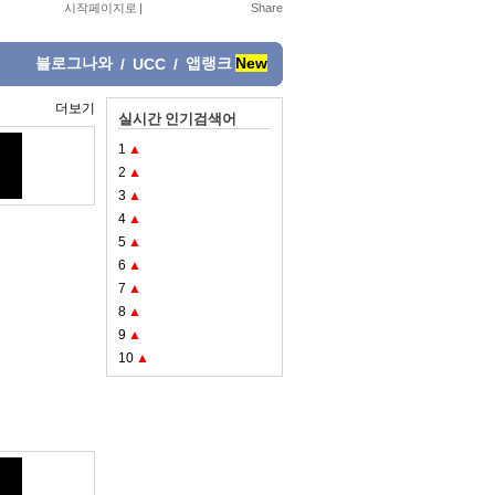
시작페이지로
|
블로그나와
앱랭크
New
/
UCC
/
더보기
실시간 인기검색어
1
▲
2
▲
3
▲
4
▲
5
▲
6
▲
7
▲
8
▲
9
▲
10
▲