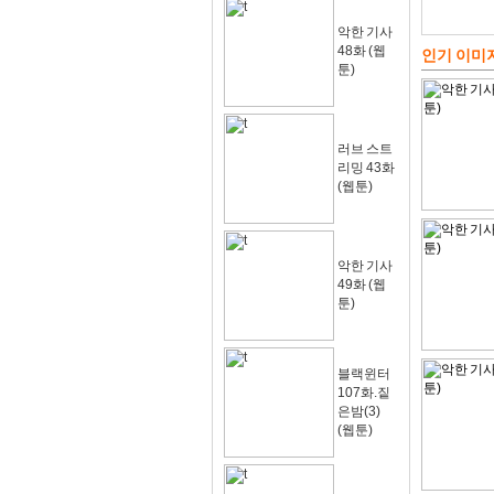
악한 기사
48화 (웹
인기 이미
툰)
러브 스트
리밍 43화
(웹툰)
악한 기사
49화 (웹
툰)
블랙윈터
107화.짙
은밤(3)
(웹툰)