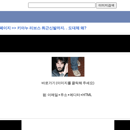
 페이지
>>
키아누 리브스 최근신발까지. . 도대체 왜?
바로가기 (이미지를 클릭해 주세요)
펌:
이메일
•
주소
•
에디터
•
HTML