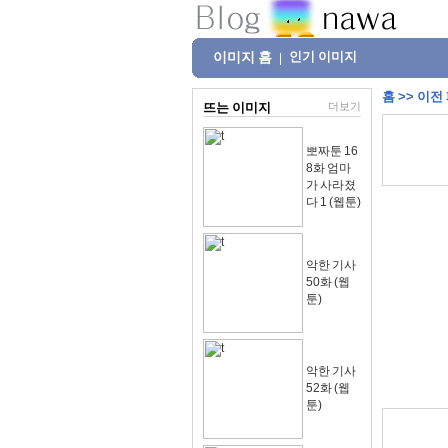
이미지 홈
인기 이미지
|
홈
>>
이전
뜨는 이미지
더보기
뽀짜툰 16
8화 엄마
가 사라졌
다 1 (웹툰)
악한 기사
50화 (웹
툰)
악한 기사
52화 (웹
툰)