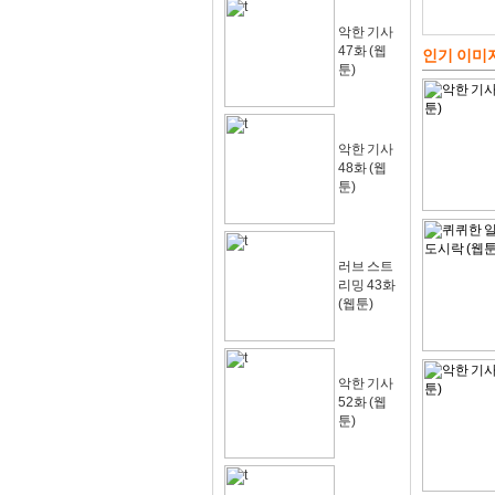
악한 기사
47화 (웹
인기 이미
툰)
악한 기사
48화 (웹
툰)
러브 스트
리밍 43화
(웹툰)
악한 기사
52화 (웹
툰)