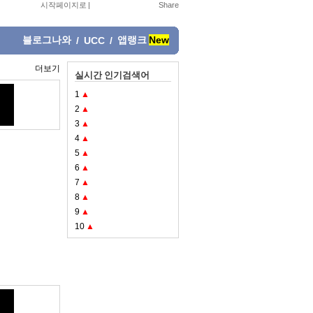
시작페이지로
|
블로그나와
앱랭크
New
/
UCC
/
더보기
실시간 인기검색어
1
▲
2
▲
3
▲
4
▲
5
▲
6
▲
7
▲
8
▲
9
▲
10
▲