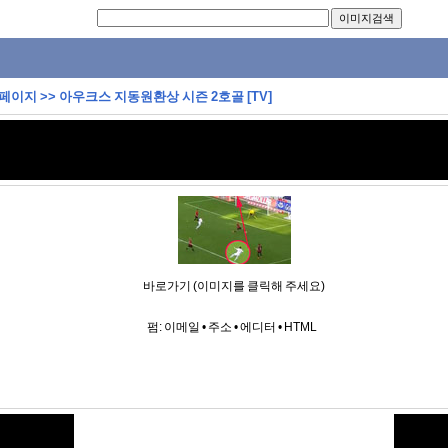
 페이지
>>
아우크스 지동원환상 시즌 2호골 [TV]
바로가기 (이미지를 클릭해 주세요)
펌:
이메일
•
주소
•
에디터
•
HTML