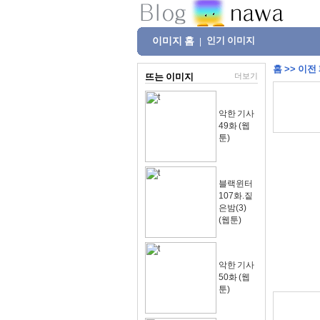
이미지 홈
인기 이미지
|
홈
>>
이전
뜨는 이미지
더보기
악한 기사
49화 (웹
툰)
블랙윈터
107화.짙
은밤(3)
(웹툰)
악한 기사
50화 (웹
툰)