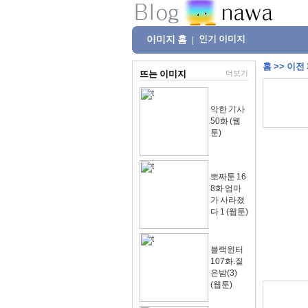
이미지 홈
인기 이미지
|
홈
>>
이전
뜨는 이미지
더보기
악한 기사
50화 (웹
툰)
뽀짜툰 16
8화 엄마
가 사라졌
다 1 (웹툰)
블랙윈터
107화.짙
은밤(3)
(웹툰)