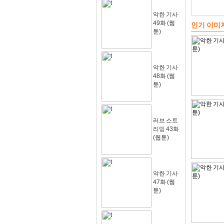
악한 기사
49화 (웹
인기 이미
툰)
악한 기사
48화 (웹
툰)
러브 스트
리밍 43화
(웹툰)
악한 기사
47화 (웹
툰)