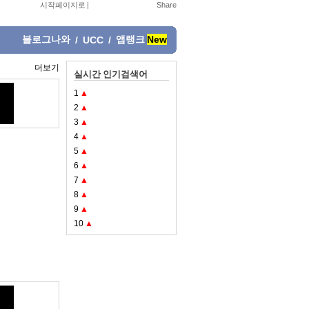
시작페이지로
|
블로그나와
앱랭크
New
/
UCC
/
더보기
실시간 인기검색어
1
▲
2
▲
3
▲
4
▲
5
▲
6
▲
7
▲
8
▲
9
▲
10
▲