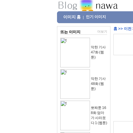
이미지 홈
인기 이미지
|
홈
>>
이전
뜨는 이미지
더보기
악한 기사
47화 (웹
툰)
악한 기사
48화 (웹
툰)
뽀짜툰 16
8화 엄마
가 사라졌
다 1 (웹툰)