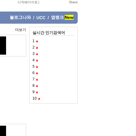
시작페이지로
|
블로그나와
앱랭크
New
/
UCC
/
더보기
실시간 인기검색어
1
▲
2
▲
3
▲
4
▲
5
▲
6
▲
7
▲
8
▲
9
▲
10
▲