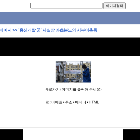
 페이지
>>
'용산개발 꿈' 사실상 좌초분노의 서부이촌동
바로가기 (이미지를 클릭해 주세요)
펌:
이메일
•
주소
•
에디터
•
HTML