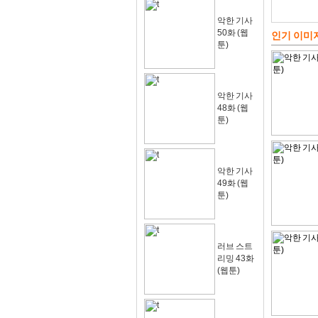
악한 기사
50화 (웹
인기 이미
툰)
악한 기사
48화 (웹
툰)
악한 기사
49화 (웹
툰)
러브 스트
리밍 43화
(웹툰)