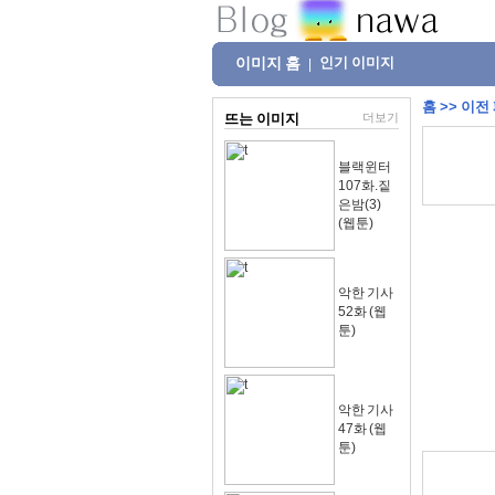
이미지 홈
인기 이미지
|
홈
>>
이전
뜨는 이미지
더보기
블랙윈터
107화.짙
은밤(3)
(웹툰)
악한 기사
52화 (웹
툰)
악한 기사
47화 (웹
툰)