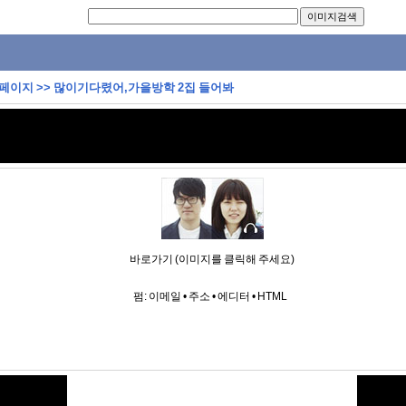
 페이지
>>
많이기다렸어,가을방학 2집 들어봐
바로가기 (이미지를 클릭해 주세요)
펌:
이메일
•
주소
•
에디터
•
HTML