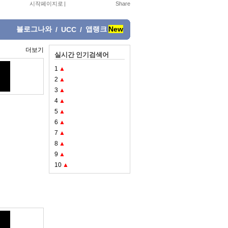
시작페이지로
|
블로그나와
앱랭크
New
/
UCC
/
더보기
실시간 인기검색어
1
▲
2
▲
3
▲
4
▲
5
▲
6
▲
7
▲
8
▲
9
▲
10
▲