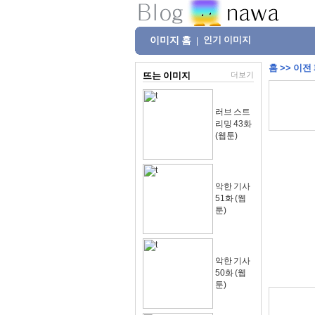
이미지 홈
인기 이미지
|
홈
>>
이전
뜨는 이미지
더보기
러브 스트
리밍 43화
(웹툰)
악한 기사
51화 (웹
툰)
악한 기사
50화 (웹
툰)