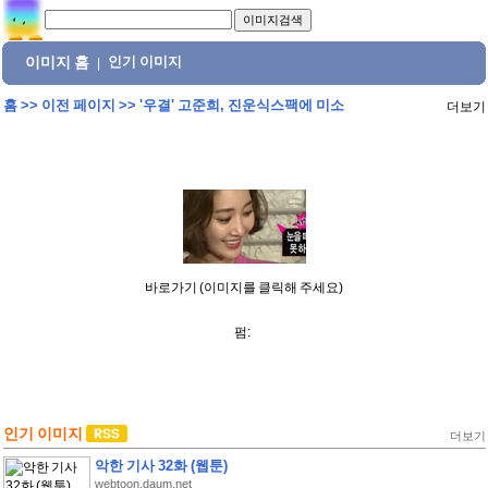
이미지 홈
인기 이미지
|
홈
>>
이전 페이지
>>
'우결' 고준희, 진운식스팩에 미소
더보기
바로가기 (이미지를 클릭해 주세요)
펌:
인기 이미지
더보기
악한 기사 32화 (웹툰)
webtoon.daum.net