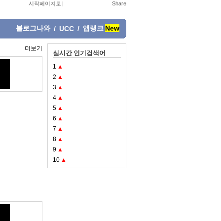
시작페이지로
|
블로그나와
앱랭크
New
/
UCC
/
더보기
실시간 인기검색어
1
▲
2
▲
3
▲
4
▲
5
▲
6
▲
7
▲
8
▲
9
▲
10
▲