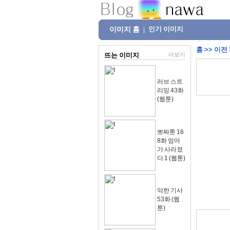
이미지 홈
인기 이미지
|
홈
>>
이전
뜨는 이미지
더보기
러브 스트
리밍 43화
(웹툰)
뽀짜툰 16
8화 엄마
가 사라졌
다 1 (웹툰)
악한 기사
53화 (웹
툰)