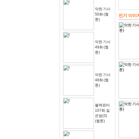
악한 기사
50화 (웹
인기 이미
툰)
악한 기사
49화 (웹
툰)
악한 기사
48화 (웹
툰)
블랙윈터
107화.짙
은밤(3)
(웹툰)