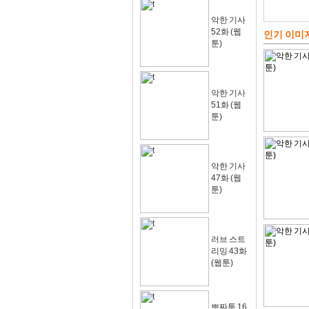
악한 기사
52화 (웹
인기 이미
툰)
악한 기사
51화 (웹
툰)
악한 기사
47화 (웹
툰)
러브 스트
리밍 43화
(웹툰)
뽀짜툰 16