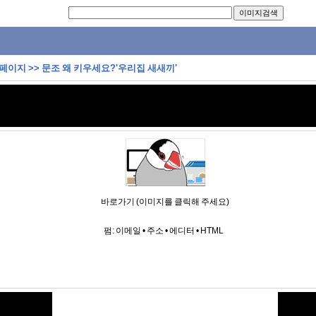
 페이지
>>
문조 왜 키우세요?'우리집 새새끼'
바로가기 (이미지를 클릭해 주세요)
펌:
이메일
•
주소
•
에디터
•
HTML