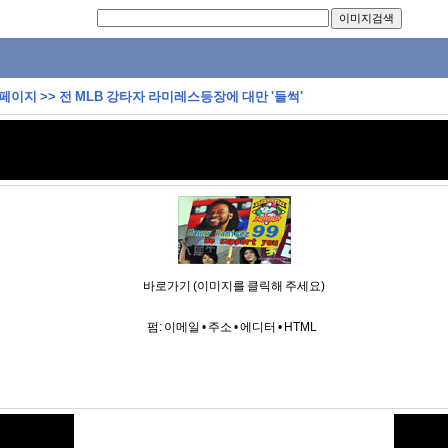
 페이지
>>
전 MLB 강타자 라미레스등장에 대만 '들썩'
바로가기 (이미지를 클릭해 주세요)
펌:
이메일
•
주소
•
에디터
•
HTML