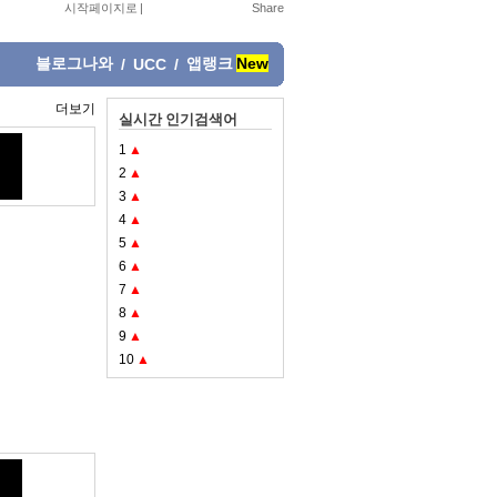
시작페이지로
|
블로그나와
앱랭크
New
/
UCC
/
더보기
실시간 인기검색어
1
▲
2
▲
3
▲
4
▲
5
▲
6
▲
7
▲
8
▲
9
▲
10
▲