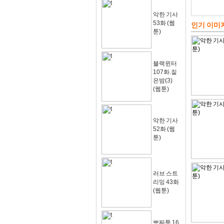
악한 기사
53화 (웹
인기 이미
툰)
블랙윈터
107화.짙
은밤(3)
(웹툰)
악한 기사
52화 (웹
툰)
러브 스트
리밍 43화
(웹툰)
뽀짜툰 16