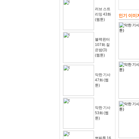
러브 스트
리밍 43화
인기 이미
(웹툰)
블랙윈터
107화.짙
은밤(3)
(웹툰)
악한 기사
47화 (웹
툰)
악한 기사
53화 (웹
툰)
뽀짜툰 16