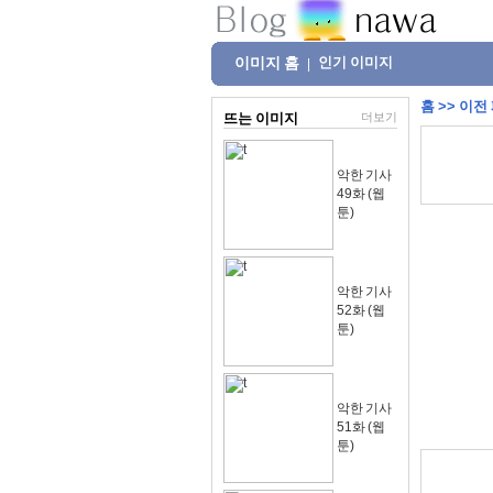
이미지 홈
인기 이미지
|
홈
>>
이전
뜨는 이미지
더보기
악한 기사
49화 (웹
툰)
악한 기사
52화 (웹
툰)
악한 기사
51화 (웹
툰)