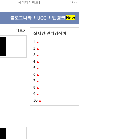
시작페이지로
|
블로그나와
앱랭크
New
/
UCC
/
더보기
실시간 인기검색어
1
▲
2
▲
3
▲
4
▲
5
▲
6
▲
7
▲
8
▲
9
▲
10
▲