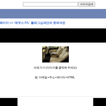
 페이지
>>
'에쿠스 F/L' 플래그십세단의 뒷좌석은
바로가기 (이미지를 클릭해 주세요)
펌:
이메일
•
주소
•
에디터
•
HTML