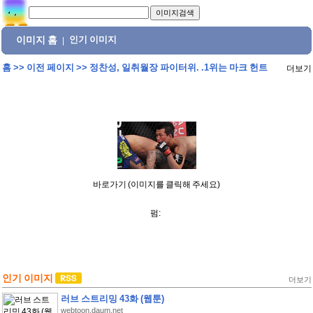
이미지 홈
인기 이미지
|
홈
>>
이전 페이지
>>
정찬성, 일취월장 파이터위. .1위는 마크 헌트
더보기
바로가기 (이미지를 클릭해 주세요)
펌:
인기 이미지
더보기
러브 스트리밍 43화 (웹툰)
webtoon.daum.net