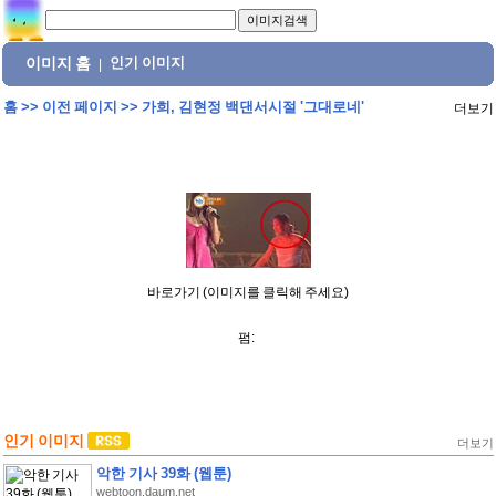
이미지 홈
인기 이미지
|
홈
>>
이전 페이지
>>
가희, 김현정 백댄서시절 '그대로네'
더보기
바로가기 (이미지를 클릭해 주세요)
펌:
인기 이미지
더보기
악한 기사 39화 (웹툰)
webtoon.daum.net