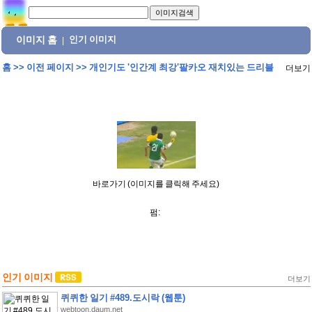
이미지 홈
인기 이미지
|
홈
>>
이전 페이지
>>
개인기도 '인간계 최강'팔카오 재치있는 드리블
더보기
바로가기 (이미지를 클릭해 주세요)
펌:
인기 이미지
더보기
퀴퀴한 일기 #489.도시락 (웹툰)
webtoon.daum.net