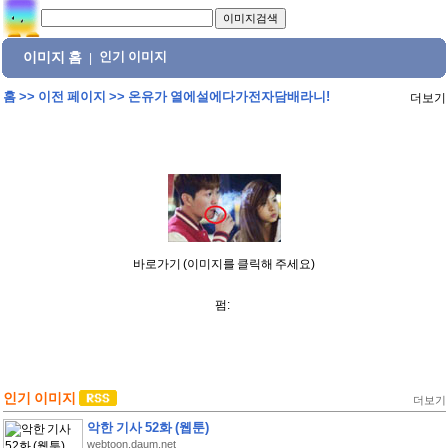
이미지 홈
인기 이미지
|
홈
>>
이전 페이지
>>
온유가 열에설에다가전자담배라니!
더보기
바로가기 (이미지를 클릭해 주세요)
펌:
인기 이미지
더보기
악한 기사 52화 (웹툰)
webtoon.daum.net