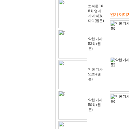
뽀짜툰 16
8화 엄마
인기 이미
가 사라졌
다 1 (웹툰)
악한 기사
53화 (웹
툰)
악한 기사
51화 (웹
툰)
악한 기사
50화 (웹
툰)