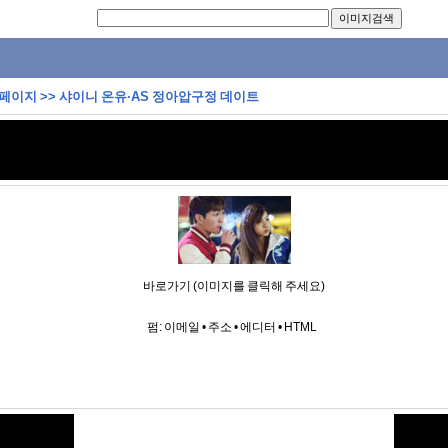
 페이지
>>
샤이니 온유·AS 정아압구정 데이트
바로가기 (이미지를 클릭해 주세요)
펌:
이메일
•
주소
•
에디터
•
HTML