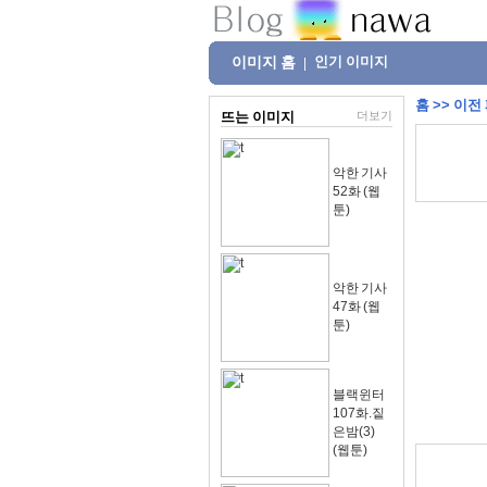
이미지 홈
인기 이미지
|
홈
>>
이전
뜨는 이미지
더보기
악한 기사
52화 (웹
툰)
악한 기사
47화 (웹
툰)
블랙윈터
107화.짙
은밤(3)
(웹툰)