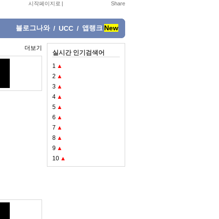
시작페이지로
|
블로그나와
앱랭크
New
/
UCC
/
더보기
실시간 인기검색어
1
▲
2
▲
3
▲
4
▲
5
▲
6
▲
7
▲
8
▲
9
▲
10
▲