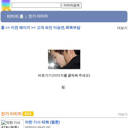
이미지 홈
인기 이미지
|
홈
>>
이전 페이지
>>
고개 숙인 이승연,묵묵부답
더보기
바로가기 (이미지를 클릭해 주세요)
펌:
인기 이미지
더보기
악한 기사 42화 (웹툰)
webtoon.daum.net