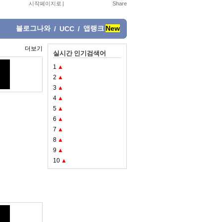
시작페이지로
|
블로그나와
앱랭크
New
/
UCC
/
더보기
실시간 인기검색어
1
▲
2
▲
3
▲
4
▲
5
▲
6
▲
7
▲
8
▲
9
▲
10
▲