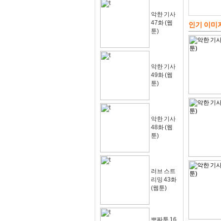
악한 기사
47화 (웹
인기 이미
툰)
악한 기사
49화 (웹
툰)
악한 기사
48화 (웹
툰)
러브 스트
리밍 43화
(웹툰)
뽀짜툰 16