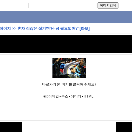
 페이지
>>
혼자 점잖은 설기현'난 공 필요없어?' [화보]
바로가기 (이미지를 클릭해 주세요)
펌:
이메일
•
주소
•
에디터
•
HTML