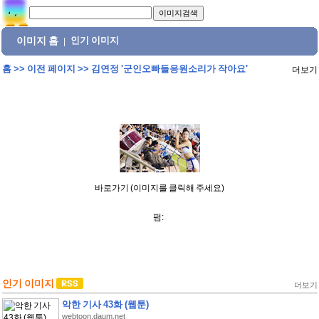
이미지 홈
인기 이미지
|
홈
>>
이전 페이지
>>
김연정 '군인오빠들응원소리가 작아요'
더보기
바로가기 (이미지를 클릭해 주세요)
펌:
인기 이미지
더보기
악한 기사 43화 (웹툰)
webtoon.daum.net