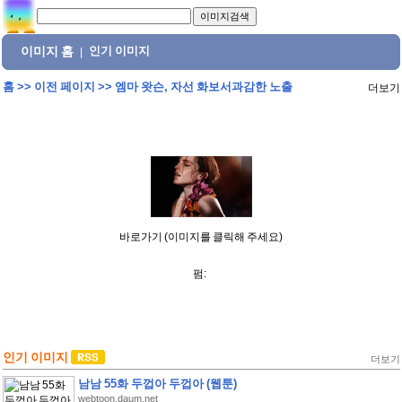
이미지 홈
인기 이미지
|
홈
>>
이전 페이지
>>
엠마 왓슨, 자선 화보서과감한 노출
더보기
바로가기 (이미지를 클릭해 주세요)
펌:
인기 이미지
더보기
남남 55화 두껍아 두껍아 (웹툰)
webtoon.daum.net