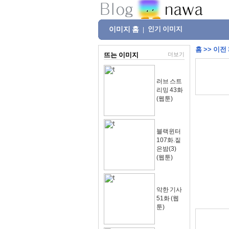
이미지 홈
인기 이미지
|
홈
>>
이전
뜨는 이미지
더보기
러브 스트
리밍 43화
(웹툰)
블랙윈터
107화.짙
은밤(3)
(웹툰)
악한 기사
51화 (웹
툰)