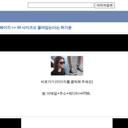
 페이지
>>
44 사이즈도 줄여입는다는 허가윤
바로가기 (이미지를 클릭해 주세요)
펌:
이메일
•
주소
•
에디터
•
HTML