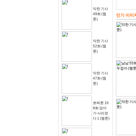
악한 기사
49화 (웹
인기 이미
툰)
악한 기사
52화 (웹
툰)
악한 기사
47화 (웹
툰)
뽀짜툰 16
8화 엄마
가 사라졌
다 1 (웹툰)