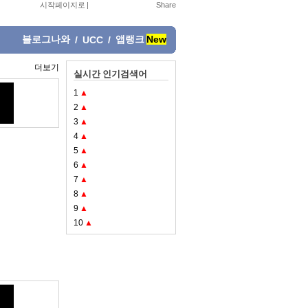
시작페이지로
|
블로그나와
앱랭크
New
/
UCC
/
더보기
실시간 인기검색어
1
▲
2
▲
3
▲
4
▲
5
▲
6
▲
7
▲
8
▲
9
▲
10
▲