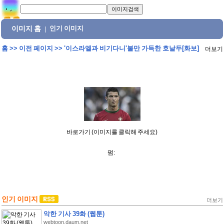
이미지 홈
인기 이미지
|
홈
>>
이전 페이지
>>
'이스라엘과 비기다니'불만 가득한 호날두[화보]
더보기
바로가기 (이미지를 클릭해 주세요)
펌:
인기 이미지
더보기
악한 기사 39화 (웹툰)
webtoon.daum.net