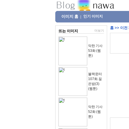
이미지 홈
인기 이미지
|
홈
>>
이전
뜨는 이미지
더보기
악한 기사
53화 (웹
툰)
블랙윈터
107화.짙
은밤(3)
(웹툰)
악한 기사
52화 (웹
툰)