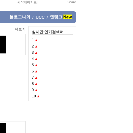
시작페이지로
|
블로그나와
앱랭크
New
/
UCC
/
더보기
실시간 인기검색어
1
▲
2
▲
3
▲
4
▲
5
▲
6
▲
7
▲
8
▲
9
▲
10
▲