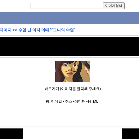
 페이지
>>
수염 난 여자 어때?'그녀의 수염'
바로가기 (이미지를 클릭해 주세요)
펌:
이메일
•
주소
•
에디터
•
HTML