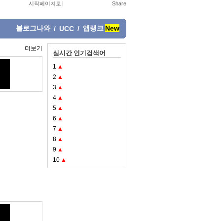
시작페이지로
|
블로그나와
앱랭크
New
/
UCC
/
더보기
실시간 인기검색어
1
▲
2
▲
3
▲
4
▲
5
▲
6
▲
7
▲
8
▲
9
▲
10
▲