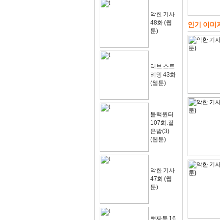
악한 기사
48화 (웹
인기 이미
툰)
러브 스트
리밍 43화
(웹툰)
블랙윈터
107화.짙
은밤(3)
(웹툰)
악한 기사
47화 (웹
툰)
뽀짜툰 16