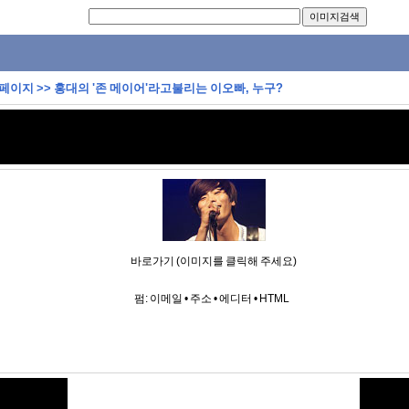
 페이지
>>
홍대의 '존 메이어'라고불리는 이오빠, 누구?
바로가기 (이미지를 클릭해 주세요)
펌:
이메일
•
주소
•
에디터
•
HTML