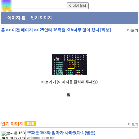
이미지 홈
인기 이미지
|
홈
>>
이전 페이지
>>
25안타 16득점 KIA너무 많이 쳤나 [화보]
더보기
바로가기 (이미지를 클릭해 주세요)
펌:
인기 이미지
더보기
뽀짜툰 168화 엄마가 사라졌다 1 (웹툰)
webtoon.daum.net