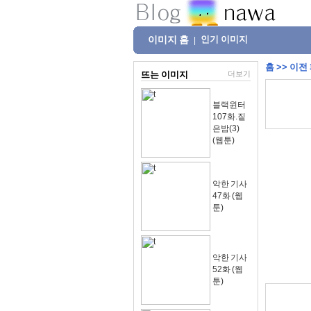
이미지 홈
인기 이미지
|
홈
>>
이전
뜨는 이미지
더보기
블랙윈터
107화.짙
은밤(3)
(웹툰)
악한 기사
47화 (웹
툰)
악한 기사
52화 (웹
툰)