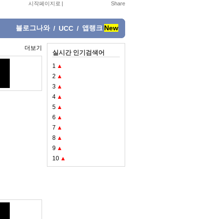
시작페이지로
|
블로그나와
앱랭크
New
/
UCC
/
더보기
실시간 인기검색어
1
▲
2
▲
3
▲
4
▲
5
▲
6
▲
7
▲
8
▲
9
▲
10
▲