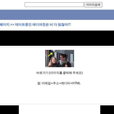
 페이지
>>
데이트중인 에디여친은 비 다 맞잖아!?
바로가기 (이미지를 클릭해 주세요)
펌:
이메일
•
주소
•
에디터
•
HTML