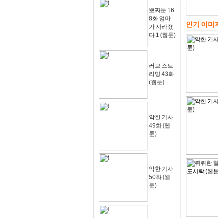
뽀짜툰 16
8화 엄마
인기 이미
가 사라졌
다 1 (웹툰)
러브 스트
리밍 43화
(웹툰)
악한 기사
49화 (웹
툰)
악한 기사
50화 (웹
툰)