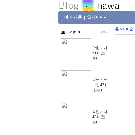
이미지 홈
인기 이미지
|
홈
>>
이전
뜨는 이미지
더보기
악한 기사
51화 (웹
툰)
러브 스트
리밍 43화
(웹툰)
악한 기사
48화 (웹
툰)