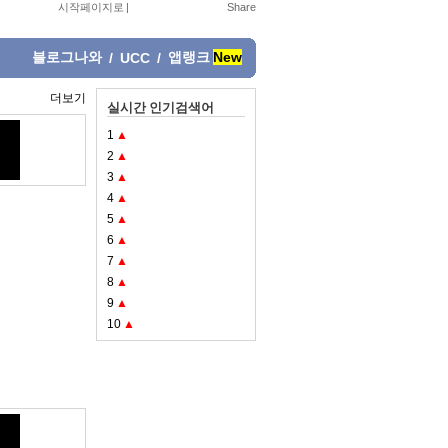
시작페이지로
|
블로그나와
앱랭크
New
/
UCC
/
더보기
실시간 인기검색어
1
▲
2
▲
3
▲
4
▲
5
▲
6
▲
7
▲
8
▲
9
▲
10
▲