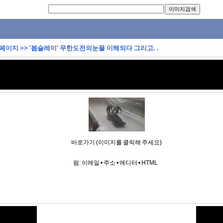
 페이지
>>
'봅슬레이' 무한도전의눈물 이해되다 그리고. .
바로가기 (이미지를 클릭해 주세요)
펌:
이메일
•
주소
•
에디터
•
HTML