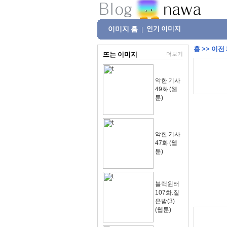
이미지 홈
인기 이미지
|
홈
>>
이전
뜨는 이미지
더보기
악한 기사
49화 (웹
툰)
악한 기사
47화 (웹
툰)
블랙윈터
107화.짙
은밤(3)
(웹툰)