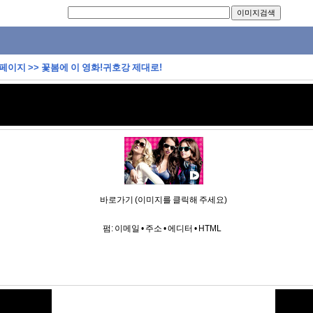
 페이지
>>
꽃봄에 이 영화!귀호강 제대로!
바로가기 (이미지를 클릭해 주세요)
펌:
이메일
•
주소
•
에디터
•
HTML