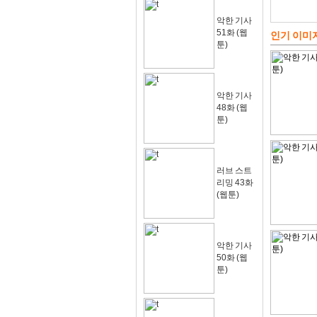
악한 기사
51화 (웹
인기 이미
툰)
악한 기사
48화 (웹
툰)
러브 스트
리밍 43화
(웹툰)
악한 기사
50화 (웹
툰)