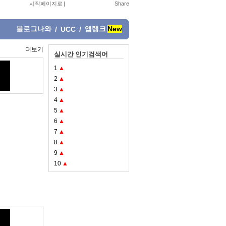
시작페이지로
|
블로그나와
앱랭크
New
/
UCC
/
더보기
실시간 인기검색어
1
▲
2
▲
3
▲
4
▲
5
▲
6
▲
7
▲
8
▲
9
▲
10
▲