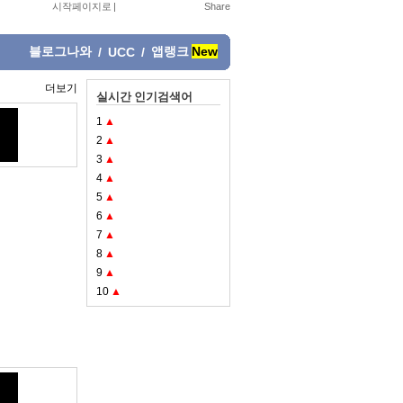
시작페이지로
|
블로그나와
앱랭크
New
/
UCC
/
더보기
실시간 인기검색어
1
▲
2
▲
3
▲
4
▲
5
▲
6
▲
7
▲
8
▲
9
▲
10
▲