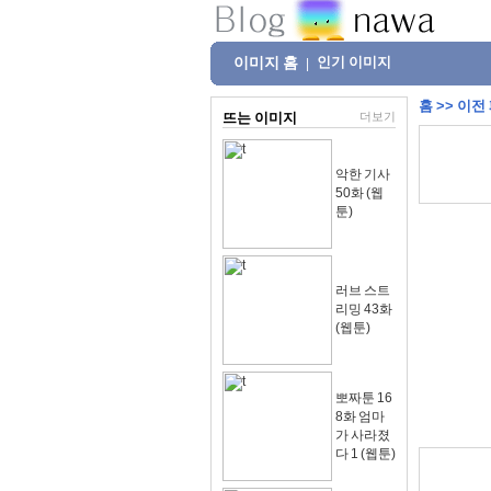
이미지 홈
인기 이미지
|
홈
>>
이전
뜨는 이미지
더보기
악한 기사
50화 (웹
툰)
러브 스트
리밍 43화
(웹툰)
뽀짜툰 16
8화 엄마
가 사라졌
다 1 (웹툰)