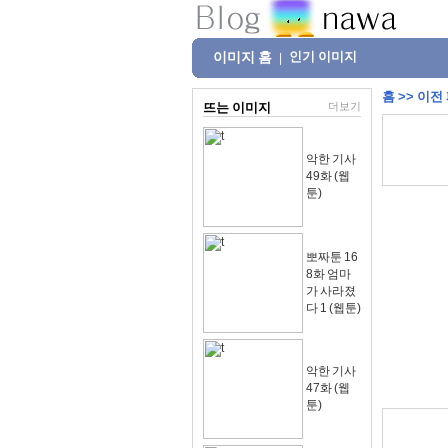
이미지 홈
인기 이미지
|
홈
>>
이전
뜨는 이미지
더보기
악한 기사
49화 (웹
툰)
뽀짜툰 16
8화 엄마
가 사라졌
다 1 (웹툰)
악한 기사
47화 (웹
툰)