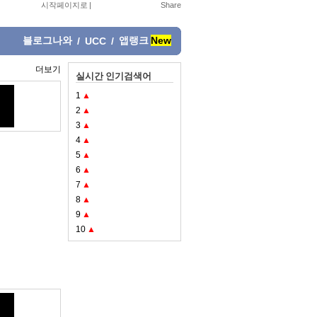
시작페이지로
|
블로그나와
앱랭크
New
/
UCC
/
더보기
실시간 인기검색어
1
▲
2
▲
3
▲
4
▲
5
▲
6
▲
7
▲
8
▲
9
▲
10
▲