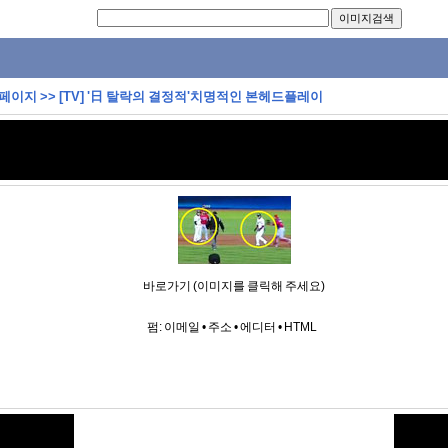
 페이지
>>
[TV] '日 탈락의 결정적'치명적인 본헤드플레이
바로가기 (이미지를 클릭해 주세요)
펌:
이메일
•
주소
•
에디터
•
HTML