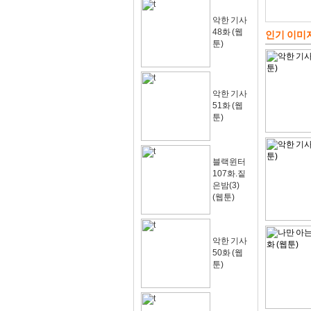
악한 기사
48화 (웹
인기 이미
툰)
악한 기사
51화 (웹
툰)
블랙윈터
107화.짙
은밤(3)
(웹툰)
악한 기사
50화 (웹
툰)