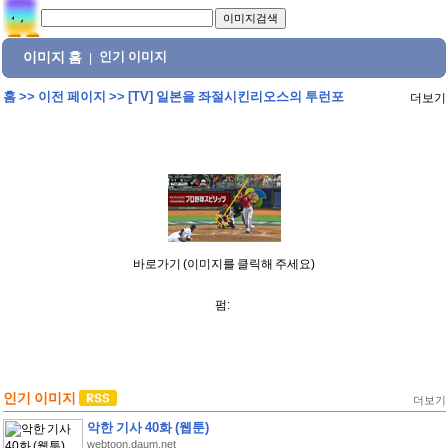
이미지 홈
인기 이미지
|
홈
>>
이전 페이지
>>
[TV] 일본을 좌절시킨리오스의 투런포
더보기
바로가기 (이미지를 클릭해 주세요)
펌:
인기 이미지
더보기
악한 기사 40화 (웹툰)
webtoon.daum.net