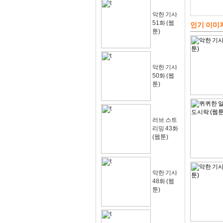
악한 기사
51화 (웹
인기 이미
툰)
악한 기사
50화 (웹
툰)
러브 스트
리밍 43화
(웹툰)
악한 기사
48화 (웹
툰)