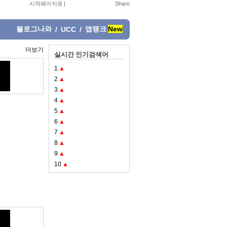
시작페이지로
|
블로그나와
앱랭크
New
/
UCC
/
더보기
실시간 인기검색어
1
▲
2
▲
3
▲
4
▲
5
▲
6
▲
7
▲
8
▲
9
▲
10
▲