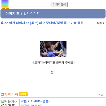
이미지 홈
인기 이미지
|
홈
>>
이전 페이지
>>
[화보] 레오 주니어,'젖병 들고 아빠 응원'
더보기
바로가기 (이미지를 클릭해 주세요)
펌:
인기 이미지
더보기
악한 기사 40화 (웹툰)
webtoon.daum.net