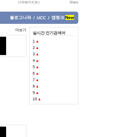
시작페이지로
|
블로그나와
앱랭크
New
/
UCC
/
더보기
실시간 인기검색어
1
▲
2
▲
3
▲
4
▲
5
▲
6
▲
7
▲
8
▲
9
▲
10
▲