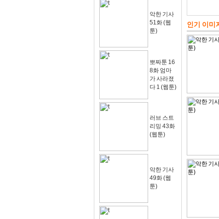
악한 기사
51화 (웹
인기 이미
툰)
뽀짜툰 16
8화 엄마
가 사라졌
다 1 (웹툰)
러브 스트
리밍 43화
(웹툰)
악한 기사
49화 (웹
툰)