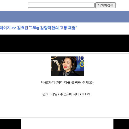
 페이지
>>
김효진 "15kg 감량극한의 고통 체험"
바로가기 (이미지를 클릭해 주세요)
펌:
이메일
•
주소
•
에디터
•
HTML