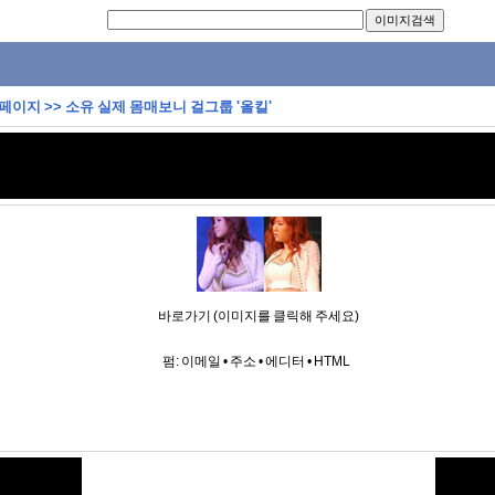
 페이지
>>
소유 실제 몸매보니 걸그룹 '올킬'
바로가기 (이미지를 클릭해 주세요)
펌:
이메일
•
주소
•
에디터
•
HTML