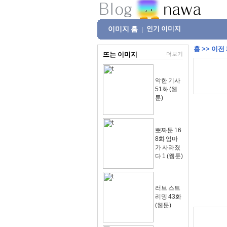
이미지 홈
인기 이미지
|
홈
>>
이전
뜨는 이미지
더보기
악한 기사
51화 (웹
툰)
뽀짜툰 16
8화 엄마
가 사라졌
다 1 (웹툰)
러브 스트
리밍 43화
(웹툰)