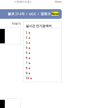
시작페이지로
|
블로그나와
앱랭크
New
/
UCC
/
더보기
실시간 인기검색어
1
▲
2
▲
3
▲
4
▲
5
▲
6
▲
7
▲
8
▲
9
▲
10
▲