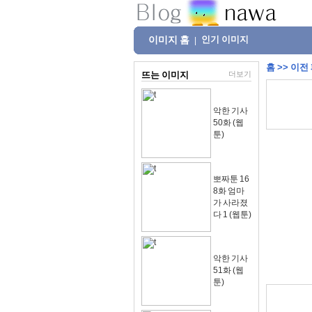
이미지 홈
인기 이미지
|
홈
>>
이전
뜨는 이미지
더보기
악한 기사
50화 (웹
툰)
뽀짜툰 16
8화 엄마
가 사라졌
다 1 (웹툰)
악한 기사
51화 (웹
툰)