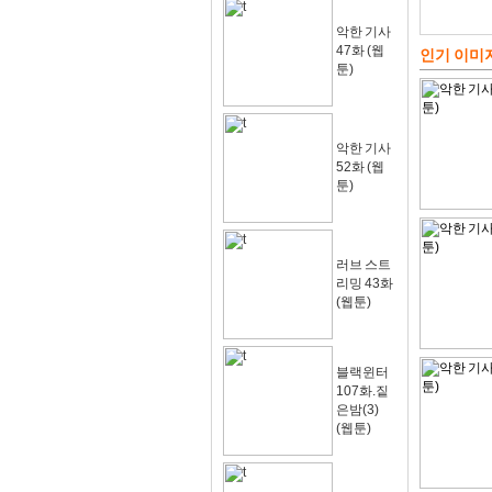
악한 기사
47화 (웹
인기 이미
툰)
악한 기사
52화 (웹
툰)
러브 스트
리밍 43화
(웹툰)
블랙윈터
107화.짙
은밤(3)
(웹툰)