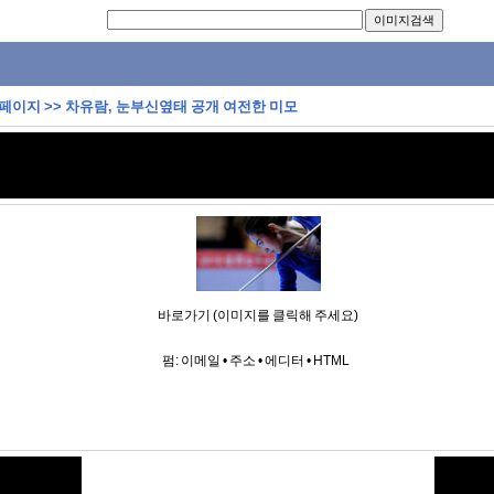
 페이지
>>
차유람, 눈부신옆태 공개 여전한 미모
바로가기 (이미지를 클릭해 주세요)
펌:
이메일
•
주소
•
에디터
•
HTML