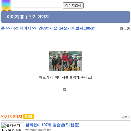
이미지 홈
인기 이미지
|
홈
>>
이전 페이지
>>
'안녕하세요' 14살키가 벌써 188cm
더보기
바로가기 (이미지를 클릭해 주세요)
펌:
인기 이미지
더보기
블랙윈터 107화.짙은밤(3) (웹툰)
webtoon.daum.net