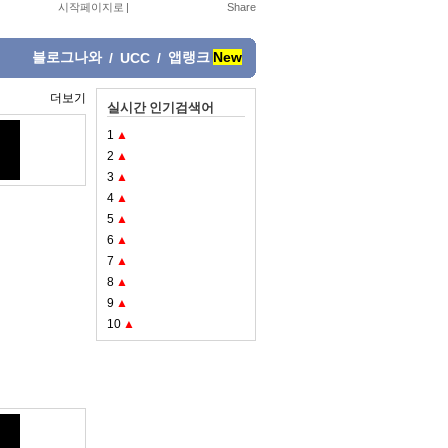
시작페이지로
|
블로그나와
앱랭크
New
/
UCC
/
더보기
실시간 인기검색어
1
▲
2
▲
3
▲
4
▲
5
▲
6
▲
7
▲
8
▲
9
▲
10
▲