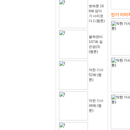
뽀짜툰 16
8화 엄마
인기 이미
가 사라졌
다 1 (웹툰)
블랙윈터
107화.짙
은밤(3)
(웹툰)
악한 기사
52화 (웹
툰)
악한 기사
48화 (웹
툰)