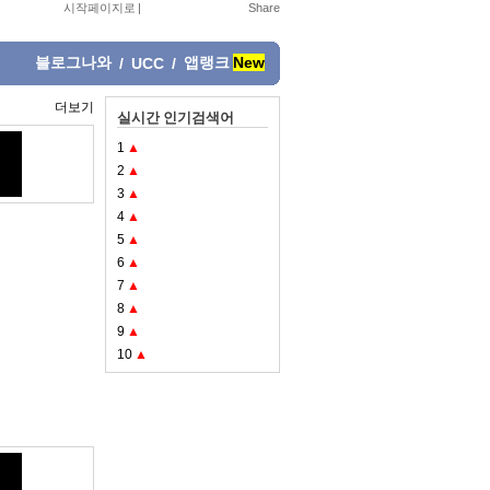
시작페이지로
|
블로그나와
앱랭크
New
/
UCC
/
더보기
실시간 인기검색어
1
▲
2
▲
3
▲
4
▲
5
▲
6
▲
7
▲
8
▲
9
▲
10
▲