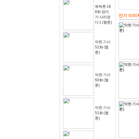
뽀짜툰 16
8화 엄마
인기 이미
가 사라졌
다 1 (웹툰)
악한 기사
52화 (웹
툰)
악한 기사
50화 (웹
툰)
악한 기사
51화 (웹
툰)