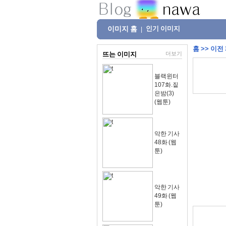
이미지 홈
인기 이미지
|
홈
>>
이전
뜨는 이미지
더보기
블랙윈터
107화.짙
은밤(3)
(웹툰)
악한 기사
48화 (웹
툰)
악한 기사
49화 (웹
툰)