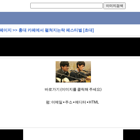
 페이지
>>
홍대 카페에서 펼쳐지는락 페스티벌 [초대]
바로가기 (이미지를 클릭해 주세요)
펌:
이메일
•
주소
•
에디터
•
HTML