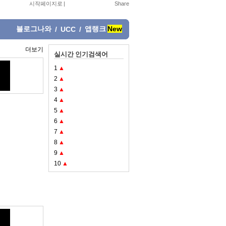
시작페이지로
|
블로그나와
앱랭크
New
/
UCC
/
더보기
실시간 인기검색어
1
▲
2
▲
3
▲
4
▲
5
▲
6
▲
7
▲
8
▲
9
▲
10
▲