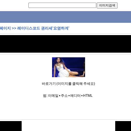
 페이지
>>
레이디스코드 권리세'요염하게'
바로가기 (이미지를 클릭해 주세요)
펌:
이메일
•
주소
•
에디터
•
HTML