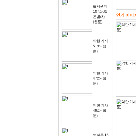
블랙윈터
107화.짙
인기 이미
은밤(3)
(웹툰)
악한 기사
51화 (웹
툰)
악한 기사
47화 (웹
툰)
악한 기사
49화 (웹
툰)
뽀짜툰 16