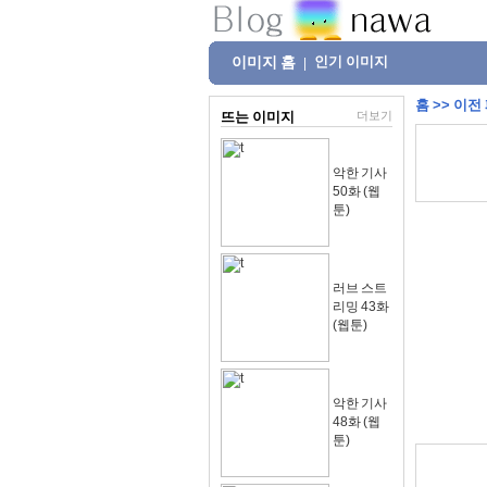
이미지 홈
인기 이미지
|
홈
>>
이전
뜨는 이미지
더보기
악한 기사
50화 (웹
툰)
러브 스트
리밍 43화
(웹툰)
악한 기사
48화 (웹
툰)