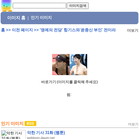
이미지 홈
인기 이미지
|
홈
>>
이전 페이지
>>
'명예의 전당' 힝기스와'윤종신 부인' 전미라
더보기
바로가기 (이미지를 클릭해 주세요)
펌:
인기 이미지
더보기
악한 기사 31화 (웹툰)
webtoon.daum.net