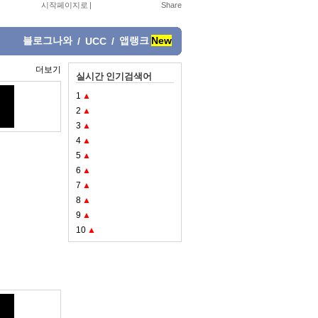
시작페이지로
|
블로그나와
앱랭크
New
/
UCC
/
더보기
실시간 인기검색어
1
▲
2
▲
3
▲
4
▲
5
▲
6
▲
7
▲
8
▲
9
▲
10
▲