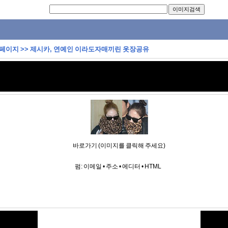
 페이지
>>
제시카, 연예인 이라도자매끼린 옷장공유
바로가기 (이미지를 클릭해 주세요)
펌:
이메일
•
주소
•
에디터
•
HTML