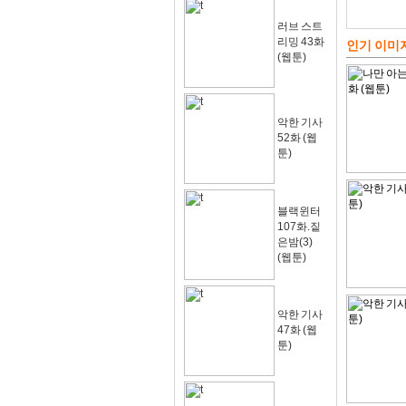
러브 스트
리밍 43화
인기 이미
(웹툰)
악한 기사
52화 (웹
툰)
블랙윈터
107화.짙
은밤(3)
(웹툰)
악한 기사
47화 (웹
툰)