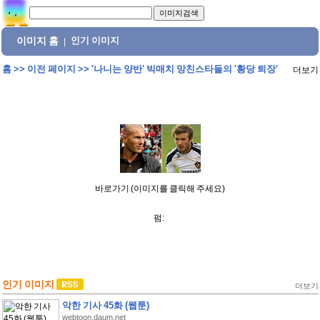
이미지 홈
인기 이미지
|
홈
>>
이전 페이지
>>
'나니는 양반' 빅매치 망친스타들의 '황당 퇴장'
더보기
바로가기 (이미지를 클릭해 주세요)
펌:
인기 이미지
더보기
악한 기사 45화 (웹툰)
webtoon.daum.net