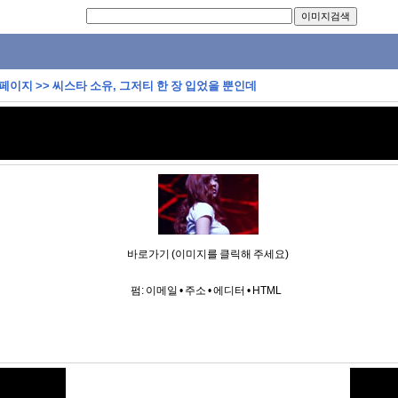
 페이지
>>
씨스타 소유, 그저티 한 장 입었을 뿐인데
바로가기 (이미지를 클릭해 주세요)
펌:
이메일
•
주소
•
에디터
•
HTML