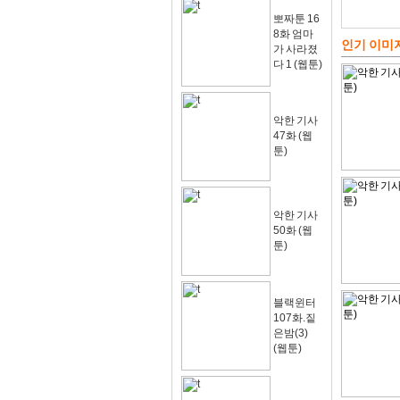
뽀짜툰 16
8화 엄마
인기 이미
가 사라졌
다 1 (웹툰)
악한 기사
47화 (웹
툰)
악한 기사
50화 (웹
툰)
블랙윈터
107화.짙
은밤(3)
(웹툰)