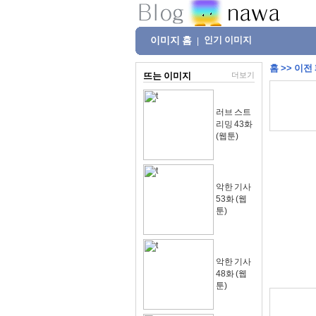
이미지 홈
인기 이미지
|
홈
>>
이전
뜨는 이미지
더보기
러브 스트
리밍 43화
(웹툰)
악한 기사
53화 (웹
툰)
악한 기사
48화 (웹
툰)