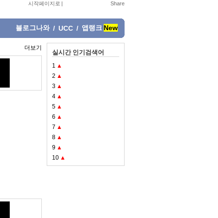
시작페이지로
|
블로그나와
앱랭크
New
/
UCC
/
더보기
실시간 인기검색어
1
▲
2
▲
3
▲
4
▲
5
▲
6
▲
7
▲
8
▲
9
▲
10
▲